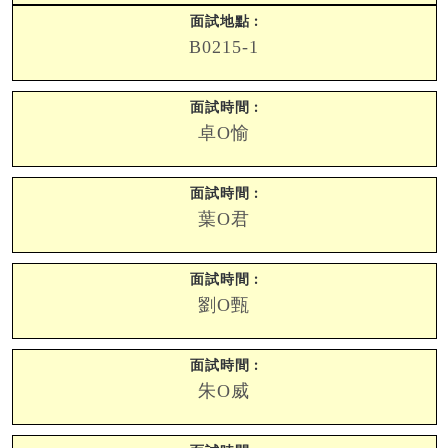
B0215-1
卓O愉
葉O君
劉O甄
朱O威