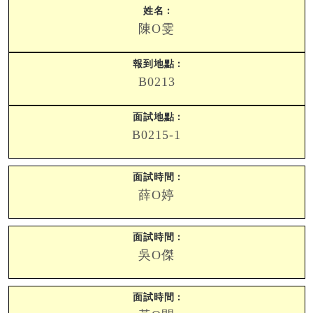
陳O雯
B0213
B0215-1
薛O婷
吳O傑